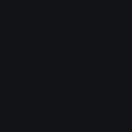
ЭППС 50/ 50/ 50/ 50/ 80 мм
Вместимость европаллет, ед.
5
Объем, м3
10,8
Внутренние размеры, ДхШхВ, мм
3000х2000х1800
Внешние габаритные размеры, ДхШхВ, мм
3100х2100х1900
Коэффициент теплопередачи фургона, Вт/м2°C
не более 0,7
Панели
Внешняя обшивка (стенки боковые и передняя/ потолок/ пол)
плакированный металл
Внешняя обшивка (задние двери)
плакированный металл
Внутренняя обшивка (стенки боковые и передняя/ потолок/
задние двери)
оцинкованная сталь
Покрытие пола
транспортная фанера
Обвязка и отбортовка
Наружное обрамление
алюминиевый профиль
Отбортовка
оцинкованная сталь 50 мм