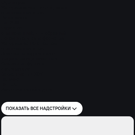
Фурнитура
Материал замка, петлей, штанг
оцинкованная сталь
Ручка замка
тип PUSH
Фиксатор
оцинкованный, «Т»-образный
Дополнительная информация
Материал заднего портала
оцинкованная сталь
Лесенка на заднем свесе
выдвижная оцинкованная
Освещение фургона
светодиодное
Закладные для ХОУ
наличие
Вид САТ
Изотермический фургон
ПОКАЗАТЬ ВСЕ
НАДСТРОЙКИ