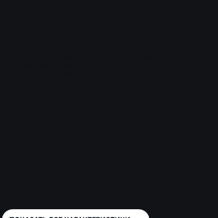
гидравлическая система;
ABS;
ESС;
дисковые тормоза всех колес
Конструктивные особенности
Описание
передняя независимая двухрычажная подвеска со
стабилизатором поперечной устойчивости;
оцинкованный кузов;
термо-шумоизоляция кабины;
минимальный радиус разворота от 5,7 м
Сервисная информация
Гарантия
3 года или 200 000 км.
Гарантия от сквозной коррозии
8 лет без ограничения пробега
Межсервисный интервал
20000 км
Дополнительная информация
Количество мест
1+6
Категория водительских прав
В