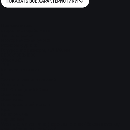
ПОКАЗАТЬ ВСЕ
ХАРАКТЕРИСТИКИ
Производитель
сторонние доработчики
Тип надстройки
Изотермический фургон
Размеры фургона
Внутренние размеры, Д/Ш/В, мм
3000х2000х1800
Объем,м3
10,8
Количество паллет
5
Состав и толщина панелей
Утеплитель
ЭППС толщиной 50 мм
Облицовка
Облицовка
Плакированный металл
Кузов
Конструкция
каркасный
Утеплитель и толщина (передняя стенка/ боковая стенка/
крыша/ задняя дверь/ пол)