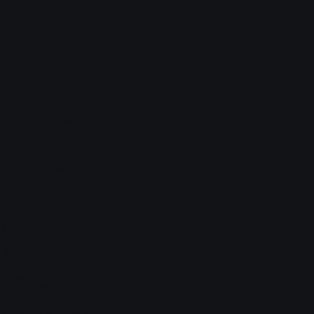
3745
Колесная база
L3
Двигатель
Тип топлива
дизель
Наименование двигателя
G51A
Объем двигателя, л
2.5
Мощность двигателя, л.с.
150
Крутящий момент, Н*м
320
Экологический класс
евро-5
Трансмиссия
КПП
5МКПП
Привод
Тип привода
4x2
Шины
Размерность шин
185/75 R16C
Тормозная система
Основной тормоз